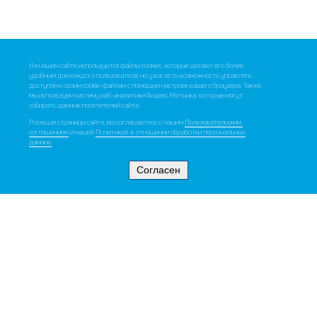
На нашем сайте используются файлы cookies, которые делают его более
удобным для каждого пользователя, но у вас есть возможность управлять
доступом к своим cookie-файлам с помощью настроек вашего браузера. Также
мы используем систему веб-аналитики Яндекс.Метрика, которые могут
собирать данные посетителей сайта.
Посещая страницы сайта, вы соглашаетесь с нашим
Пользовательским
соглашением
и нашей
Политикой в отношении обработки персональных
данных
.
Согласен
clients360@id-360.ru
+7 495 139 99 01